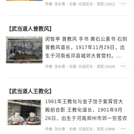
年，曾任区团总，后厌世弃俗入武当
作者:
张永春
分类:
问道武当
浏览:12012
修道，师从于武...
【武当道人曾教风】
闵智亭 曾教风 手书 黄石公素书 石刻
曾教风道长，1917年11月29日，出
生于河南省邓县城郊大曾营村。...
作者:
张永春
分类:
问道武当
浏览:10426
【武当道人王教化】
1981年王教化与金子弢于紫霄宫大
殿前合影 王教化道长，1901年9月
26日，出生于河南郑州市郊一穷苦农
家。8岁丧父，10岁丧母，与兄长相
作者:
张永春
分类:
问道武当
浏览:10886