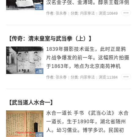
汉名金子弢、金溥琦。醇亲王载沣侧
2图
室之子。 ...
作者:
张永春
分类:
内家拳法
浏览:10849
【传奇：清末皇室与武当拳（上）】
1839年摄影技术诞生，此时正是鸦
片战争爆发的前一年。这幅照片拍摄
于1863年，地点为北京南苑神机
4图
营。主人公爱新觉罗·奕譞（中），
作者:
张永春
分类:
内家拳法
浏览:11384
字朴庵，当时虚...
【武当道人水合一】
水合一道长 手书 《武当心法》 水合
一道长，生于1890年，湖北省随州
人。幼习儒业。博学多识。民国初
6图