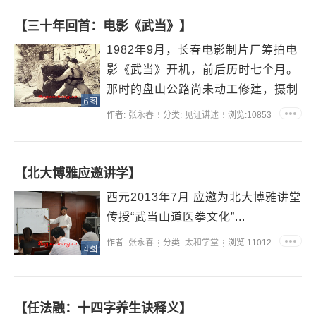
【三十年回首：电影《武当》】
1982年9月，长春电影制片厂筹拍电
影《武当》开机，前后历时七个月。
那时的盘山公路尚未动工修建，摄制
6图
组的所有设备，多靠人背肩扛。庙内
作者:
张永春
分类:
见证讲述
浏览:10853
年轻的道友们，以及当年武汉体院的
学生们，为此担当起重任。转眼三十
年过...
【北大博雅应邀讲学】
西元2013年7月 应邀为北大博雅讲堂
传授“武当山道医拳文化”...
作者:
张永春
分类:
太和学堂
浏览:11012
4图
【任法融：十四字养生诀释义】