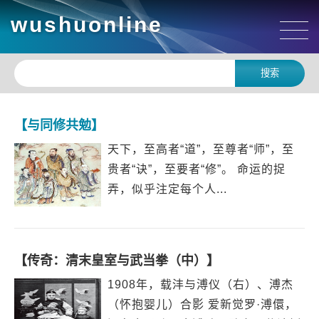
wushuonline
【与同修共勉】
天下，至高者“道”，至尊者“师”，至
贵者“诀”，至要者“修”。 命运的捉
弄，似乎注定每个人...
【传奇：清末皇室与武当拳（中）】
1908年，载沣与溥仪（右）、溥杰
（怀抱婴儿）合影 爱新觉罗·溥儇，