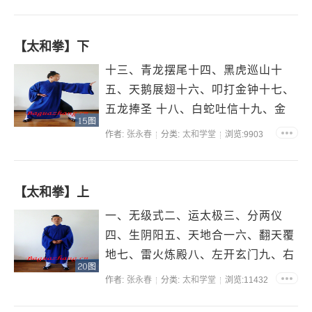
依为命。...
【太和拳】下
十三、青龙摆尾十四、黑虎巡山十
五、天鹅展翅十六、叩打金钟十七、
五龙捧圣 十八、白蛇吐信十九、金
15图
龟摆头二十、天柱峰二十一、八卦转
作者:
张永春
分类:
太和学堂
浏览:9903
运殿二十二、太和归元...
【太和拳】上
一、无级式二、运太极三、分两仪
四、生阴阳五、天地合一六、翻天覆
地七、雷火炼殿八、左开玄门九、右
20图
开玄门十、一柱擎天十一、狮子峰十
作者:
张永春
分类:
太和学堂
浏览:11432
二、绣球峰 ...