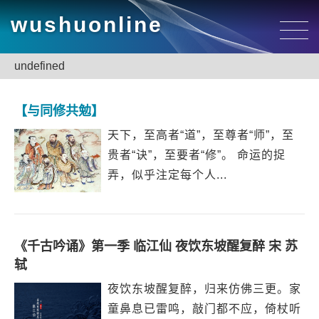
wushuonline
undefined
【与同修共勉】
天下，至高者“道”，至尊者“师”，至
贵者“诀”，至要者“修”。 命运的捉
弄，似乎注定每个人...
《千古吟诵》第一季 临江仙 夜饮东坡醒复醉 宋 苏
轼
夜饮东坡醒复醉，归来仿佛三更。家
童鼻息已雷鸣，敲门都不应，倚杖听