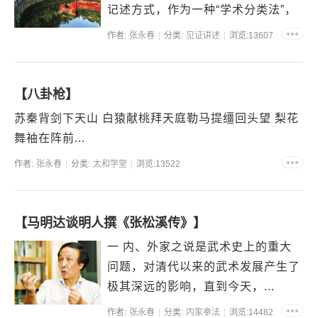
记述方式，作为一种“学术分类法”，
它的利，不用言说，突出表现在：源
作者:
张永春
分类:
见证讲述
浏览:13607
远流长。它...
【八卦枪】
苏秦背剑下天山 白猿献桃拜天庭勒马提缰回头望 梨花
舞袖在阵前...
作者:
张永春
分类:
太和学堂
浏览:13522
【马明达谈明人撰《张松溪传》】
一 内、外家之说是武术史上的重大
问题，对清代以来的武术发展产生了
极其深远的影响，直到今天，...
作者:
张永春
分类:
内家拳法
浏览:14482