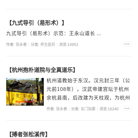
【九式导引（易形术）】
九式导引（易形术）示范：王永山道长 ...
作者:
张永春
分类:
养生医药
浏览:14952
【杭州抱朴道院与全真道乐】
杭州道教始于东汉。汉元封三年（公
元前108年），汉武帝建宫坛于杭州
余杭县南，后改建为天柱观，为杭州
最早之宫观。到了东晋时候，丹阳句
作者:
张永春
分类:
玄门指要
浏览:16240
容人葛洪到了杭...
【搏者张松溪传】