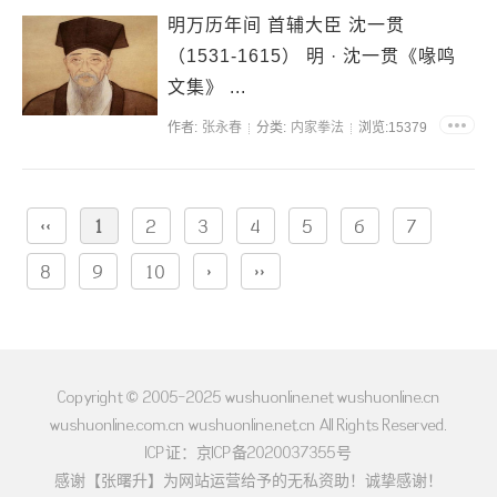
明万历年间 首辅大臣 沈一贯
（1531-1615） 明 · 沈一贯《喙鸣
文集》 ...
作者:
张永春
分类:
内家拳法
浏览:15379
‹‹
1
2
3
4
5
6
7
8
9
10
›
››
Copyright © 2005-2025 wushuonline.net wushuonline.cn
wushuonline.com.cn wushuonline.net.cn All Rights Reserved.
ICP证：京ICP备2020037355号
感谢【张曙升】为网站运营给予的无私资助！诚挚感谢！