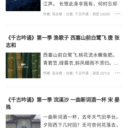
江声。 长恨此身非我有，何时忘却
营营。夜阑风静縠纹平，小舟从此
作者:
张永春
分类:
千古吟诵
浏览:10265
逝，江海寄馀生。...
《千古吟诵》第一季 渔歌子 西塞山前白鹭飞 唐 张
志和
西塞山前白鹭飞,桃花流水鳜鱼肥。
青箬笠,绿蓑衣,斜风细雨不须归。...
作者:
张永春
分类:
千古吟诵
浏览:10715
《千古吟诵》第一季 浣溪沙 一曲新词酒一杯 宋 晏
殊
一曲新词酒一杯，去年天气旧亭台。
夕阳西下几时回？无可奈何花落去，