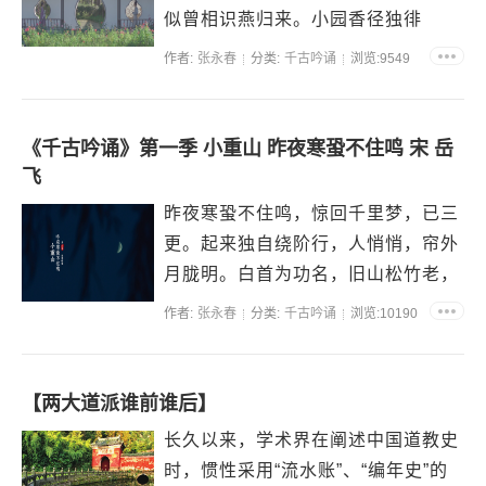
似曾相识燕归来。小园香径独徘
徊。...
作者:
张永春
分类:
千古吟诵
浏览:9549
《千古吟诵》第一季 小重山 昨夜寒蛩不住鸣 宋 岳
飞
昨夜寒蛩不住鸣，惊回千里梦，已三
更。起来独自绕阶行，人悄悄，帘外
月胧明。白首为功名，旧山松竹老，
阻归程。欲将心事付瑶琴，知音少，
作者:
张永春
分类:
千古吟诵
浏览:10190
弦断有谁听?...
【两大道派谁前谁后】
长久以来，学术界在阐述中国道教史
时，惯性采用“流水账”、“编年史”的