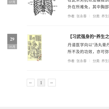
在武术对抗以及模拟训
07月
外在所难免，其中胸部以
作者:
张永春
分类:
养生
【习武强身的“养生之
29
丹道医学向以“汤丸膏
05月
所不及的功效，亦可弥补
作者:
张永春
分类:
养生
‹‹
1
››