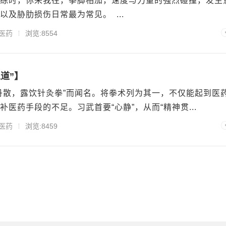
练时，你来我往，拳脚相加，速度与力量的强烈碰撞，发生
及胁肋损伤日常最为常见。 ...
医药
浏览:8554
道”】
丹散，露饮针灸拳”而闻名。将拳术列为其一，不仅能起到医
医药手段的不足。习武首要“心静”，从而“精神贯...
医药
浏览:8459