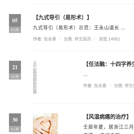
【九式导引（易形术）】
05
九式导引（易形术）示范：王永山道长 ...
03月
作者:
张永春
分类:
养生医药
浏览:14951
【任法融：十四字养
21
...
05月
作者:
张永春
分类:
养生
【风湿病痛的治疗】
30
壬辰年夏，居浙江三月
01月