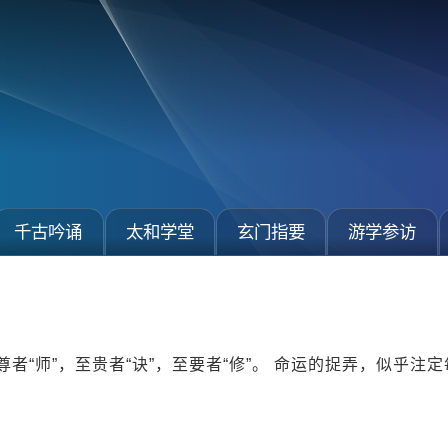
千古吟诵
太和学堂
玄门指要
游学参访
尊者“师”，至贵者“诀”，至要者“修”。 命运的捉弄，似乎注定