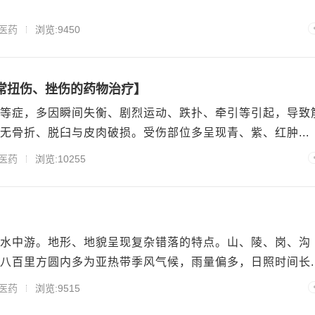
医药
浏览:9450
常扭伤、挫伤的药物治疗】
等症，多因瞬间失衡、剧烈运动、跌扑、牵引等引起，导致
无骨折、脱臼与皮肉破损。受伤部位多呈现青、紫、红肿...
医药
浏览:10255
水中游。地形、地貌呈现复杂错落的特点。山、陵、岗、沟
八百里方圆内多为亚热带季风气候，雨量偏多，日照时间长..
医药
浏览:9515