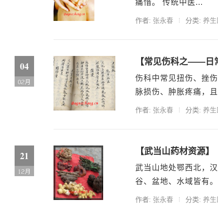
痛惜。 传统中医...
作者:
张永春
分类:
养生
【常见伤科之——日
04
伤科中常见扭伤、挫伤
02月
脉损伤、肿胀疼痛，且
作者:
张永春
分类:
养生
【武当山药材资源】
21
武当山地处鄂西北，汉
12月
谷、盆地、水域皆有。
作者:
张永春
分类:
养生