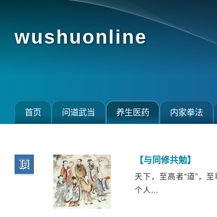
wushuonline
首页
问道武当
养生医药
内家拳法
【与同修共勉】
顶
天下，至高者“道”，至
个人...