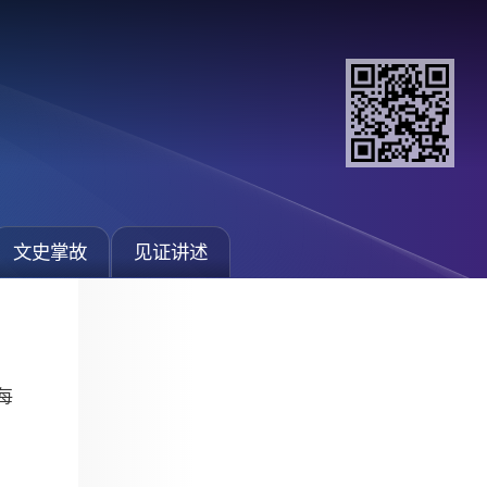
文史掌故
见证讲述
每