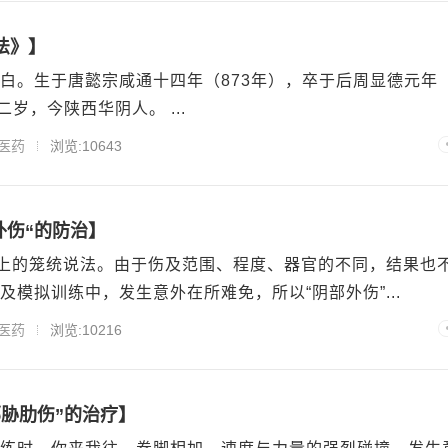
法》】
白。生于唐懿宗咸通十四年（873年），卒于后周显德元年
二岁，今陕西华阴人。 ...
医药
浏览:10643
外伤“的防治】
义上的笼统说法。由于伤及范围、程度、器官的不同，结果也
模拟训练中，发生意外在所难免，所以“阴部外伤”...
医药
浏览:10216
胁肋伤”的治疗】