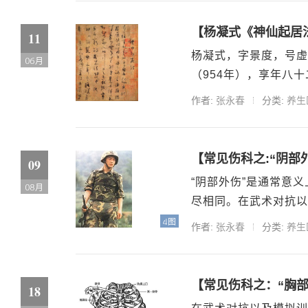
【杨凝式《神仙起居
11
杨凝式，字景度，号虚
06月
（954年），享年八十
作者:
张永春
分类:
养生
【常见伤科之:“阴部
09
“阴部外伤”是通常意
08月
尽相同。在武术对抗以及
4图
作者:
张永春
分类:
养生
【常见伤科之：“胸部
18