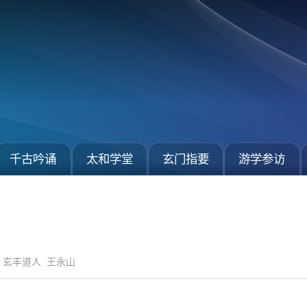
千古吟诵
太和学堂
玄门指要
游学参访
玄丰道人
王永山