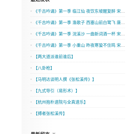
《千古吟诵》第一季 临江仙 夜饮东坡醒复醉 宋 苏轼
《千古吟诵》第一季 渔歌子 西塞山前白鹭飞 唐 张志和
《千古吟诵》第一季 浣溪沙 一曲新词酒一杯 宋 晏殊
《千古吟诵》第一季 小重山 昨夜寒蛩不住鸣 宋 岳飞
【两大道派谁前谁后】
【八卦枪】
【马明达谈明人撰《张松溪传》】
【九式导引（易形术）】
【杭州抱朴道院与全真道乐】
【搏者张松溪传】