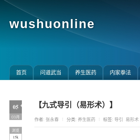
wushuonline
首页
问道武当
养生医药
内家拳法
【九式导引（易形术）】
05
03月
作者:
张永春
分类:
养生医药
标签:
导引
易形术
浏览
15k