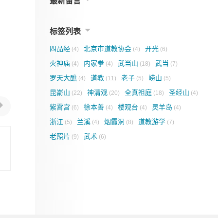
最新留言
标签列表
四品经
北京市道教协会
开光
(4)
(4)
(6)
火神庙
内家拳
武当山
武当
(4)
(4)
(18)
(7)
罗天大醮
道教
老子
崂山
(4)
(11)
(5)
(5)
昆嵛山
神清观
全真祖庭
圣经山
(22)
(20)
(18)
(4)
紫霄宫
徐本善
楼观台
灵羊岛
(6)
(4)
(4)
(4)
浙江
兰溪
烟霞洞
道教游学
(5)
(4)
(8)
(7)
老照片
武术
(9)
(6)