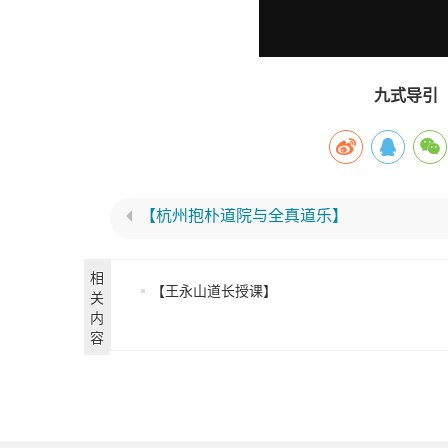
九式导引
【杭州抱朴道院与全真道乐】
相
【王永山道长授课】
关
内
容