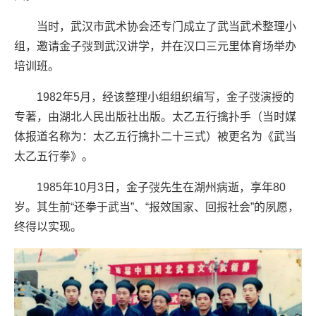
当时，武汉市武术协会还专门成立了武当武术整理小
组，邀请金子弢到武汉讲学，并在汉口三元里体育场举办
培训班。
1982年5月，经该整理小组组织编写，金子弢演授的
专著，由湖北人民出版社出版。太乙五行擒扑手（当时媒
体报道名称为：太乙五行擒扑二十三式）被更名为《武当
太乙五行拳》。
1985年10月3日，金子弢先生在湖州病逝，享年80
岁。其生前“还拳于武当”、“报效国家、回报社会”的夙愿，
终得以实现。