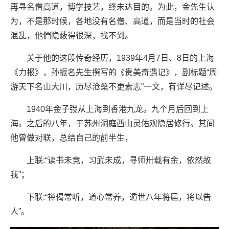
再寻名僧高道，博学技艺，终未达目的。为此，金先生认
为，不是那时候，各地没有名僧、高道，而是当时的社会
混乱，他們隐蔽得很深，找不到。
关于他的这段传奇经历，1939年4月7日、8日的上海
《力报》，孙振名先生撰写的《贵美奇遇记》，副标题“周
游天下名山大川，历尽沧桑不更素志”一文，有详尽记述。
1940年金子弢从上海到香港九龙。九个月后回到上
海。之后的八年，于苏州洞庭西山灵佑观隐居修行。其间
他曾做对联，总结自己的前半生，
上联:“读书未竞，习武未成，寻师卅载有余，依然故
我”；
下联:“禅偈常听，道心常养，遁世八年将届，将以告
人”。