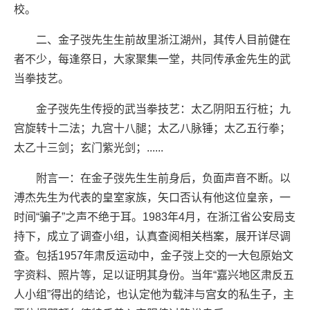
校。
二、金子弢先生生前故里浙江湖州，其传人
目前健在
者不少，每逢祭日，大家聚集一堂
，共同传承金先生的武
当拳技艺。
金子弢先生传授的武当拳技艺：太乙阴阳五
行桩；九
宫旋转十二法；九宫十八腿；太乙
八脉锤；太乙五行拳；
太乙十三剑；玄门紫
光剑；......
附言一：在金子弢先生生前身后，负面声音
不断。以
溥杰先生为代表的皇室家族，矢口
否认有他这位皇亲，一
时间“骗子”之声不
绝于耳。1983年4月，在浙江省公安局
支
持下，成立了调查小组，认真查阅相关档
案，展开详尽调
查。包括1957年肃反运
动中，金子弢上交的一大包原始文
字资料、
照片等，足以证明其身份。当年“嘉兴地区
肃反五
人小组”得出的结论，也认定他为载
沣与宫女的私生子，主