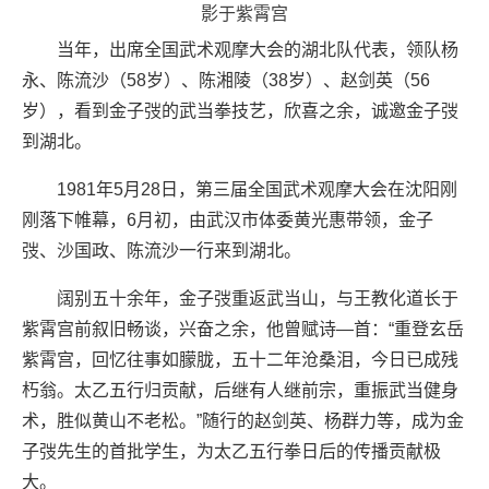
影于紫霄宫
当年，出席全国武术观摩大会的湖北队代表，领队杨
永、陈流沙（58岁）、陈湘陵（38岁）、赵剑英（56
岁），看到金子弢的武当拳技艺，欣喜之余，诚邀金子弢
到湖北。
1981年5月28日，第三届全国武术观摩大会在沈阳刚
刚落下帷幕，6月初，由武汉市体委黄光惠带领，金子
弢、沙国政、陈流沙一行来到湖北。
阔别五十余年，金子弢重返武当山，与王教化道长于
紫霄宫前叙旧畅谈，兴奋之余，他曾赋诗—首：“重登玄岳
紫霄宫，回忆往事如朦胧，五十二年沧桑泪，今日已成残
朽翁。太乙五行归贡献，后继有人继前宗，重振武当健身
术，胜似黄山不老松。”随行的赵剑英、杨群力等，成为金
子弢先生的首批学生，为太乙五行拳日后的传播贡献极
大。