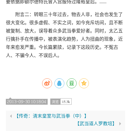
要依据即额尔德特氏
曾入宫服侍过隆裕皇后。......
附言二：转眼三十年过去，物去人非，社会
也发生了
很大变化。很多虚假、不实之词，
如今充斥坊间，且不断
被复制、放大，误导
着众多武当拳爱好者。同时，太乙五
行擒扑
手在传播中，被表演化趋势，人为扭曲的现
象，近
年来愈发严重。今长篇累牍，记录下
这段历史。不冤古
人、不骗今人、不误后人
。
2013-09-30 10:18:04
15.3k
浏览
【传奇：清末皇室与武当拳（中）】
【武当道人罗教培】