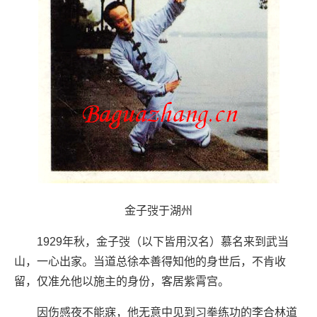
金子弢于湖州
1929年秋，金子弢（以下皆用汉名）慕名来到武当
山，一心出家。当道总徐本善得知他的身世后，不肯收
留，仅准允他以施主的身份，客居紫霄宫。
因伤感夜不能寐，他无意中见到习拳练功的李合林道