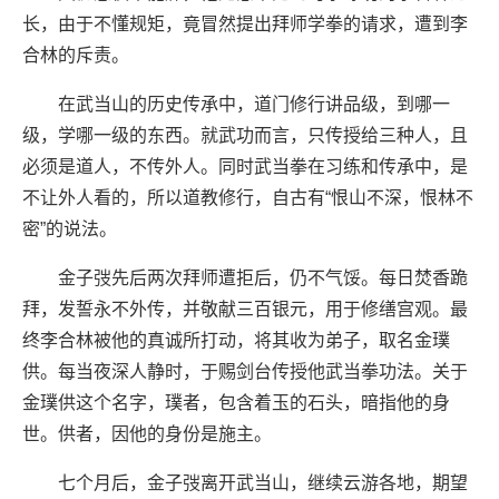
长，由于不懂规矩，竟冒然提出拜师学拳的请求，遭到李
合林的斥责。
在武当山的历史传承中，道门修行讲品级，到哪一
级，学哪一级的东西。就武功而言，只传授给三种人，且
必须是道人，不传外人。同时武当拳在习练和传承中，是
不让外人看的，所以道教修行，自古有“恨山不深，恨林不
密”的说法。
金子弢先后两次拜师遭拒后，仍不气馁。每日焚香跪
拜，发誓永不外传，并敬献三百银元，用于修缮宫观。最
终李合林被他的真诚所打动，将其收为弟子，取名金璞
供。每当夜深人静时，于赐剑台传授他武当拳功法。关于
金璞供这个名字，璞者，包含着玉的石头，暗指他的身
世。供者，因他的身份是施主。
七个月后，金子弢离开武当山，继续云游各地，期望