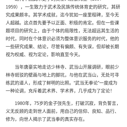
1959），一生致力于武术及民族传统体育史的研究，其研
究成果颇丰。其学术成就，迄今犹如一座里程碑，至今无
人超越。这点首先要予以正面、积极的肯定。但在一些课
题项目的研究上，由于个体的局限性，无法超远其生活的
时代，同时在个体意识必须为整体意识服务的时代，他的
一些研究成果、结论，尽管有偏颇、有失误，但却被长期
视为权威、视为定论，影响直至今天。
当年唐豪实地走访少林寺、武当山开展调研，眼前少
林寺斑驳的壁画与地上的脚坑，与他在武当山，无处可寻
练武的道人，形成了鲜明的比照。“武当无拳论”一度成为
一种论调，充斥着武术界、学术界，几乎成为了定论！
1980年，75岁的金子弢先生，打破沉寂，背负誓言，
义无反顾的走到世人面前，用自己的信仰、良知、品行、
修为，向世人揭示了武当拳的真实存在。