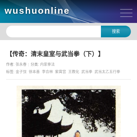
wushuonline
【传奇：清末皇室与武当拳（下）】
作者:
张永春
分类:
内家拳法
标签:
金子弢
徐本善
李合林
紫霄宫
王教化
武当拳
武当太乙五行拳